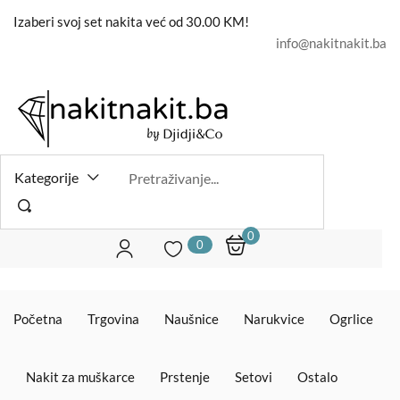
Izaberi svoj set nakita već od 30.00 KM!
info@nakitnakit.ba
Prijavite se
Kategorije
Remember me
Lost password?
0
0
LOG IN
Početna
Trgovina
CREATE AN ACCOUNT
Naušnice
Narukvice
Ogrlice
Nakit za muškarce
Prstenje
Setovi
Ostalo