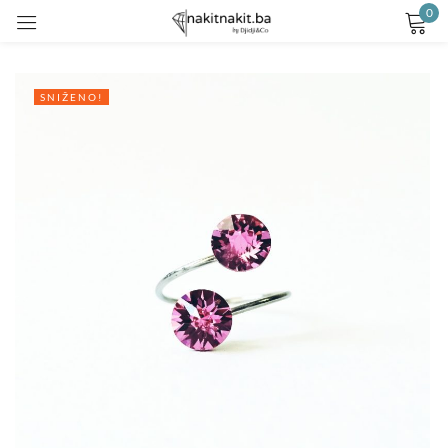
0
Prijavite se
SNIŽENO!
Remember me
Lost password?
LOG IN
CREATE AN ACCOUNT