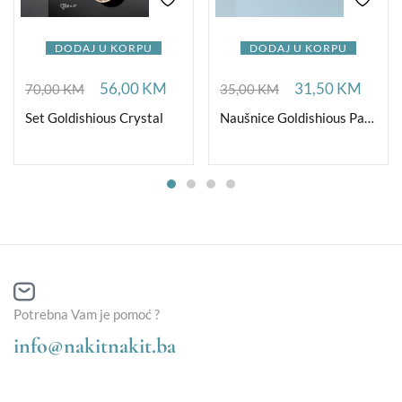
DODAJ U KORPU
DODAJ U KORPU
56,00
KM
31,50
KM
70,00
KM
35,00
KM
Set Goldishious Crystal
Naušnice Goldishious Pave Sweetheart
Potrebna Vam je pomoć ?
info@nakitnakit.ba