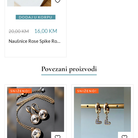
DODAJ U KORPU
16,00
KM
20,00
KM
Naušnice Rose Spike Round Medium
Povezani proizvodi
SNIŽENO!
SNIŽENO!