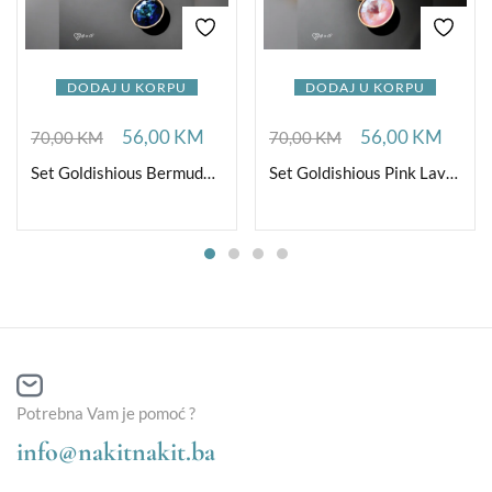
DODAJ U KORPU
DODAJ U KORPU
56,00
KM
56,00
KM
70,00
KM
70,00
KM
Set Goldishious Bermuda plava
Set Goldishious Pink Lavanda
Potrebna Vam je pomoć ?
info@nakitnakit.ba