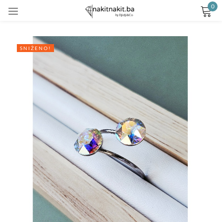
0
Prijavite se
SNIŽENO!
Remember me
Lost password?
LOG IN
CREATE AN ACCOUNT