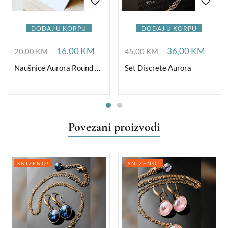
DODAJ U KORPU
DODAJ U KORPU
16,00
KM
36,00
KM
20,00
KM
45,00
KM
Naušnice Aurora Round Medium
Set Discrete Aurora
Povezani proizvodi
SNIŽENO!
SNIŽENO!