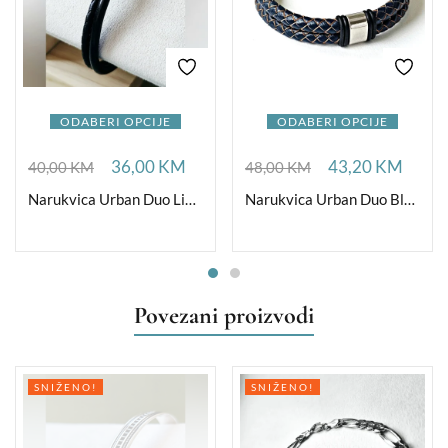
ODABERI OPCIJE
ODABERI OPCIJE
36,00
KM
43,20
KM
40,00
KM
48,00
KM
Narukvica Urban Duo Light
Narukvica Urban Duo Blue 12
Povezani proizvodi
SNIŽENO!
SNIŽENO!