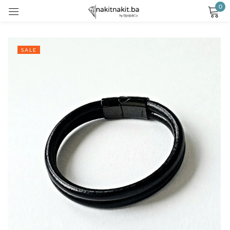
0
Prijavite se
SALE
Remember me
Lost password?
LOG IN
CREATE AN ACCOUNT