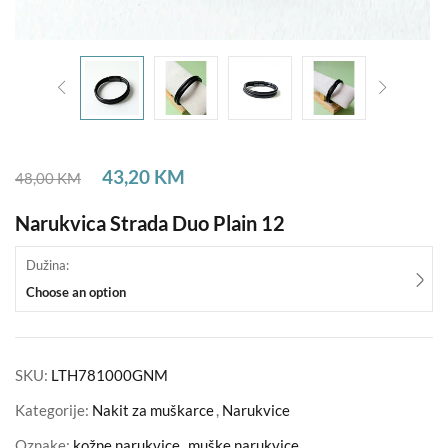
43,20
KM
48,00
KM
Narukvica Strada Duo Plain 12
Dužina:
Choose an option
SKU:
LTH781000GNM
Kategorije:
Nakit za muškarce
,
Narukvice
Oznake:
kožne narukvice
,
muške narukvice