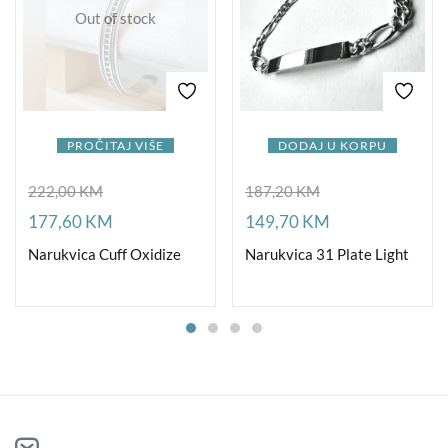
Out of stock
PROČITAJ VIŠE
DODAJ U KORPU
222,00
KM
187,20
KM
177,60
KM
149,70
KM
Narukvica Cuff Oxidize
Narukvica 31 Plate Light