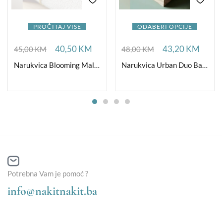
PROČITAJ VIŠE
ODABERI OPCIJE
40,50
KM
43,20
KM
45,00
KM
48,00
KM
Narukvica Blooming Malahit CZ
Narukvica Urban Duo Base 12
Potrebna Vam je pomoć ?
info@nakitnakit.ba