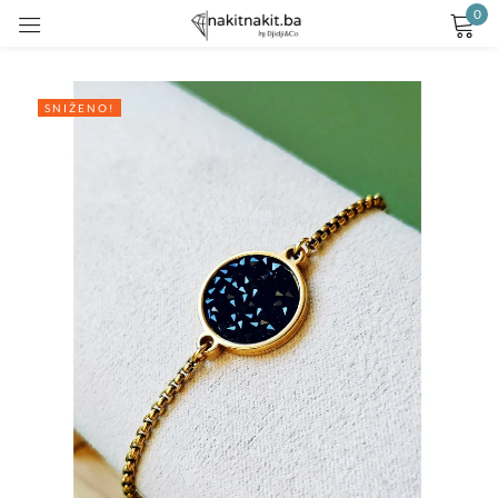
0
Prijavite se
SNIŽENO!
Remember me
Lost password?
LOG IN
CREATE AN ACCOUNT