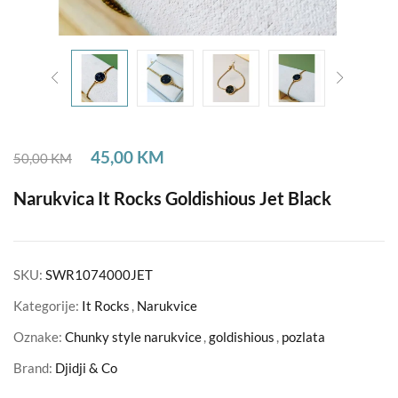
45,00
KM
50,00
KM
Narukvica It Rocks Goldishious Jet Black
SKU:
SWR1074000JET
Kategorije:
It Rocks
,
Narukvice
Oznake:
Chunky style narukvice
,
goldishious
,
pozlata
Brand:
Djidji & Co